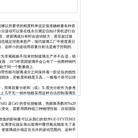
能够以所要求的精度料单设定值准确称量各种原
水分波动可以靠在线水分测定仪由计算机进行自
因，使玻璃成分有时会波动较大，甚至超过玻
围也规定得愈来愈严，现代玻璃工厂中密度逐日
.05%以内，这样小的波动用容量分析法是难于控制的.
作为常规检验手段来控制玻璃生产并不合适，错
善．1975年英国玻璃学会公布了一份两种钠钙
处于同一个数量级上.
物理性能与玻璃成分之间保持着一阶近似的线性
能既快，灵敏度和精度又高，一般每个班可以得
，而将容量分析和（或）X-萤光分析作为参考
际上几乎无一例外地都采用这种办法控制玻璃生
.
 及CaO 的变化很敏感，热膨胀系数对Na20
多大变化，需要用两种或三种物理性能．目前国际
的影响量可以从我们的软件GE-SYSTEM计
数实测变化值反推出玻璃中哪些氧化物发生了多
，使玻璃成分稳定在允许的波动范围内。这种手