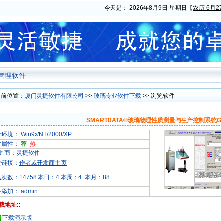
今天是：
2026年8月9日 星期日
【
农历 6月2
管理软件
前位置：
厦门灵捷软件有限公司
>>
玻璃专业软件下载
>> 浏览软件
SMARTDATA®玻璃物理性质测量与生产控制系统GPM
环境： Win9x/NT/2000/XP
件属性：
荐
热
发 商：灵捷软件
关链接：
作者或开发商主页
载次数：
14758 本日：
4 本周：
4 本月：
88
添加： admin
载地址
::
下载演示版