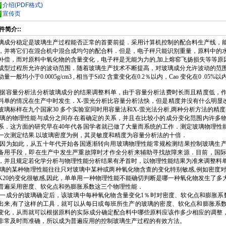
介绍(PDF格式)
宣传页
软件简介::
璃成分稳定是玻璃生产过程能否正常的首要前提．采用计算机控制的配合料生产线，
，并将它们在混合机中混合成均匀的配合料．但是，电子秤只能识别重量，原料中的
补偿，而对原料中氧化物的含量变化，电子秤是无能为力的,加上熔窑飞扬损失等等原
成型过程所允许的波动范围．随着玻璃生产技术不断提高，对玻璃成分允许波动的范
动量一般均小于0.0005g/cm3 , 相当于Si02 含童变化在0.2％以内，Cao 变化在0 
据容量分析法分析玻璃成分的结果调整料单，由于容量分析法费时长而且精度低，
料单的情况在生产中时发生．X-萤光分析比容量分析法快，但是精度并没有什么明显改
玻璃标样在九个国家30 多个实验室同时用容量法和X-萤光法分析,两种分析方法的精度
璃的物理性能与成分之间存在着确定的关系，并且在比较小的成分变化范围内许多
系．这方面的研究早在40年代各国学者就已做了大量而系统的工作．测定玻璃物理性
一次测定结果.以玻璃密度为例，其灵敏度和精度为容量分析法的十倍．
因为如此，从五十年代开始各国逐渐转向用玻璃物理性能常规检测结果控制玻璃生产
备用手段，即在生产中发生严重故障时才作全分析来辅助寻找故障来源．目前，国
，并且规定若化学分析与物理性能分析结果有矛首时，以物理性能结果为准来调整料单
璃的某种物理性能往往只对玻璃中某种或两种氧化物含查的变化特别敏感,例如密度对Si02
K20的变化很敏感,因此，单单用一种物理性能不能确切判断是哪一种氧化物发生了
普遍采用密度、软化点和热膨胀系数这三个物理性能．
一成分的玻璃确定后，该玻璃中每种氧化物含量变化1％时对密度、软化点和膨胀系数值
出来,有了这样的工具，就可以从每日或每班所生产的玻璃的密度、软化点和膨胀系
变化，从而就可以根据原料的实际成分确定配合料中哪些原料应该作多少相应的调整
非常及时而准确，所以成为普遍应用的控制玻璃生产过程的有效方法。