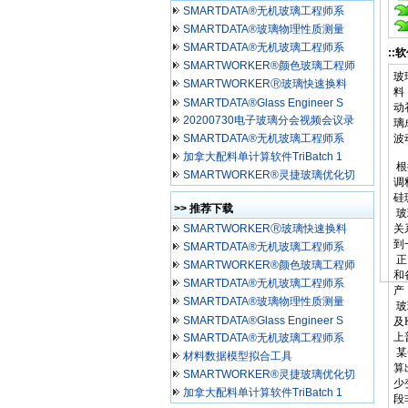
SMARTDATA®无机玻璃工程师系
SMARTDATA®玻璃物理性质测量
SMARTDATA®无机玻璃工程师系
::
SMARTWORKER®颜色玻璃工程师
玻
SMARTWORKERⓇ玻璃快速换料
料
SMARTDATA®Glass Engineer S
动
20200730电子玻璃分会视频会议录
璃
SMARTDATA®无机玻璃工程师系
波
加拿大配料单计算软件TriBatch 1
根
SMARTWORKER®灵捷玻璃优化切
调
硅
>> 推荐下载
玻
SMARTWORKERⓇ玻璃快速换料
关
到
SMARTDATA®无机玻璃工程师系
正
SMARTWORKER®颜色玻璃工程师
和
SMARTDATA®无机玻璃工程师系
产
SMARTDATA®玻璃物理性质测量
玻
SMARTDATA®Glass Engineer S
及
上
SMARTDATA®无机玻璃工程师系
某
材料数据模型拟合工具
算
SMARTWORKER®灵捷玻璃优化切
少
加拿大配料单计算软件TriBatch 1
段